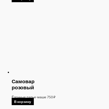
Самовар
розовый
Ёлочные папье-маше
750
₽
В корзину