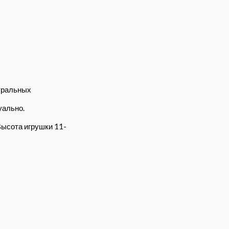
уральных
уально.
Высота игрушки 11-