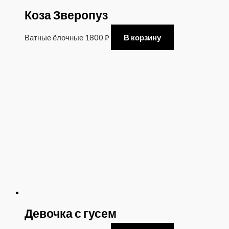
Коза Зверопуз
Ватные ёлочные
1800
₽
В корзину
Девочка с гусем