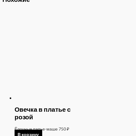
Овечка в платье с
розой
Ёлочные папье-маше
750
₽
В корзину