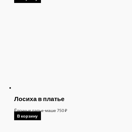
Лосиха в платье
Ёлочные папье-маше
750
₽
В корзину