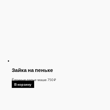
Зайка на пеньке
Ёлочные папье-маше
750
₽
В корзину