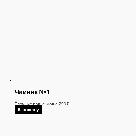
Чайник №1
Ёлочные папье-маше
750
₽
В корзину