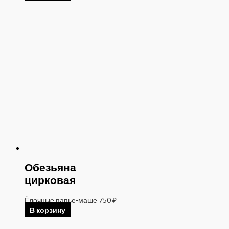
Обезьяна
цирковая
Ёлочные папье-маше
750
₽
В корзину