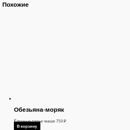
Похожие
Обезьяна-моряк
Ёлочные папье-маше
750
₽
В корзину