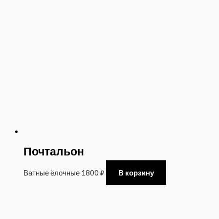
Почтальон
Ватные ёлочные
1800
₽
В корзину