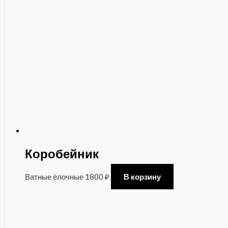
Коробейник
Ватные ёлочные
1800
₽
В корзину