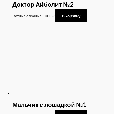
Доктор Айболит №2
Ватные ёлочные
1800
₽
В корзину
Мальчик с лошадкой №1