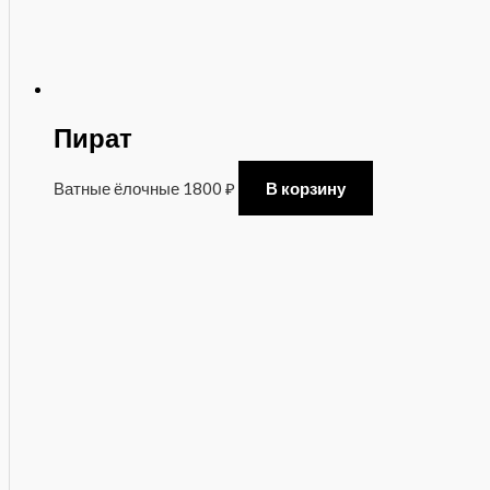
Пират
Ватные ёлочные
1800
₽
В корзину