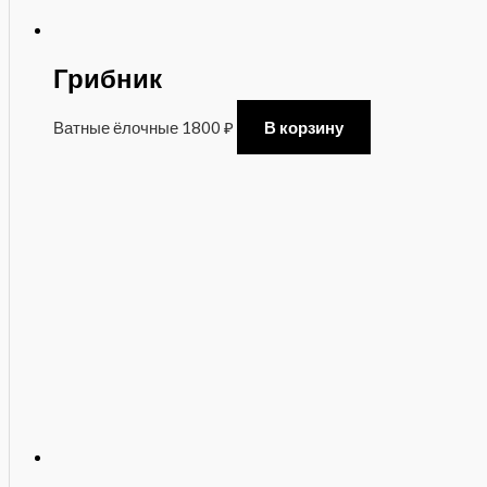
Грибник
Ватные ёлочные
1800
₽
В корзину