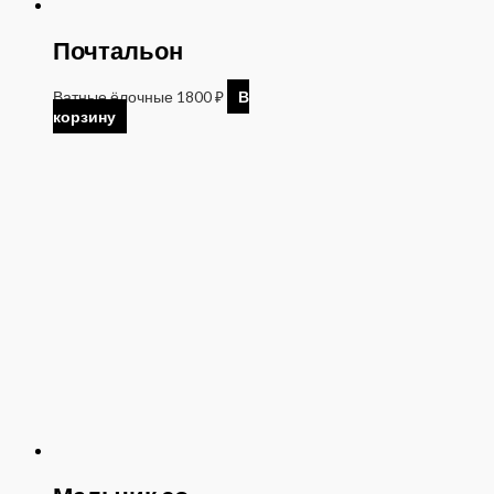
Почтальон
Ватные ёлочные
1800
₽
В
корзину