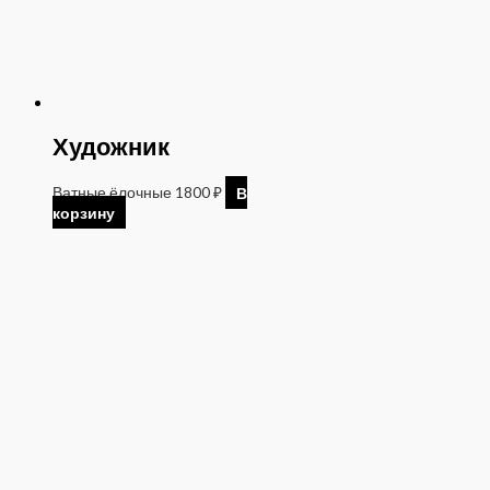
Художник
Ватные ёлочные
1800
₽
В
корзину