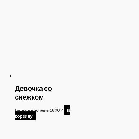
Девочка со
снежком
Ватные ёлочные
1800
₽
В
корзину