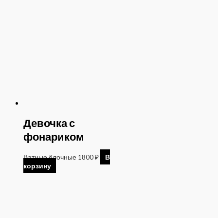
Девочка с
фонариком
Ватные ёлочные
1800
₽
В
корзину