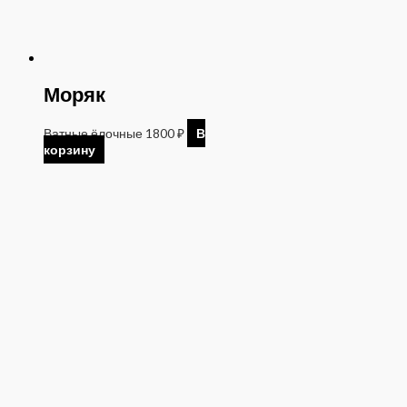
Моряк
Ватные ёлочные
1800
₽
В
корзину