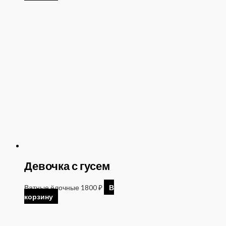
Девочка с гусем
Ватные ёлочные
1800
₽
В
корзину