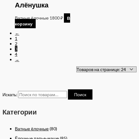
Алёнушка
Ватные ёлочные
1800
₽
В
корзину
←
1
2
3
4
→
Искать:
Поиск
Категории
Ватные ёлочные
(80)
Ёлочные папье-маше
(85)