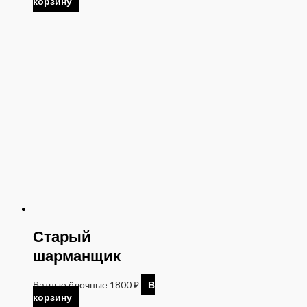
корзину
Старый
шарманщик
Ватные ёлочные
1800
₽
В
корзину