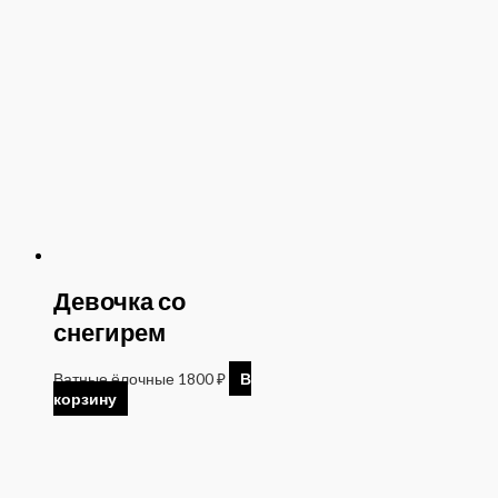
Девочка со
снегирем
Ватные ёлочные
1800
₽
В
корзину