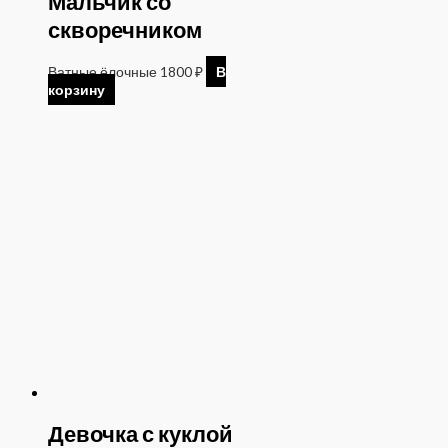
Мальчик со
скворечником
Ватные ёлочные
1800
₽
В
корзину
Девочка с куклой