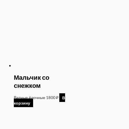
Мальчик со
снежком
Ватные ёлочные
1800
₽
В
корзину