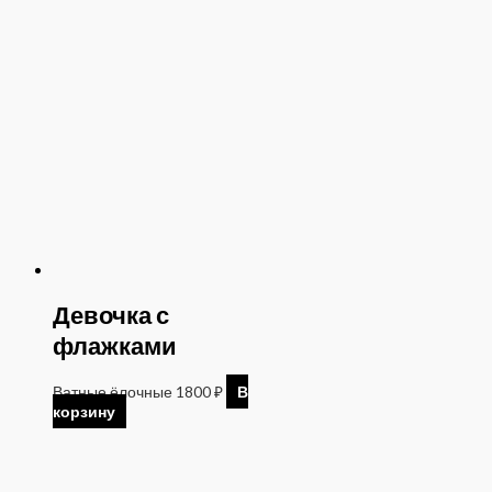
Девочка с
флажками
Ватные ёлочные
1800
₽
В
корзину