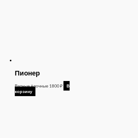
Пионер
Ватные ёлочные
1800
₽
В
корзину