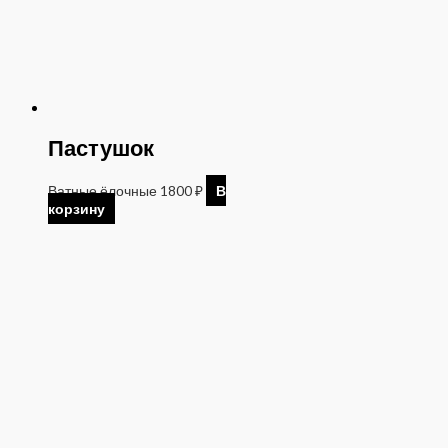
Пастушок
Ватные ёлочные
1800
₽
В
корзину