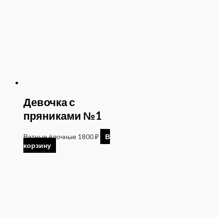
Девочка с
пряниками №1
Ватные ёлочные
1800
₽
В
корзину