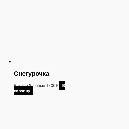
Снегурочка
Ватные ёлочные
1800
₽
В
корзину