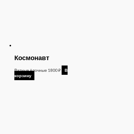
Космонавт
Ватные ёлочные
1800
₽
В
корзину