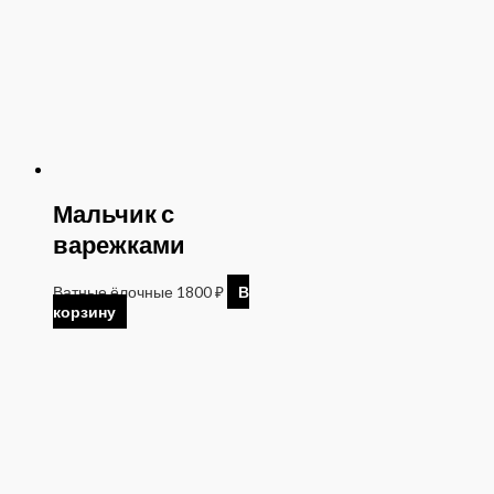
Мальчик с
варежками
Ватные ёлочные
1800
₽
В
корзину