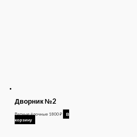
Дворник №2
Ватные ёлочные
1800
₽
В
корзину