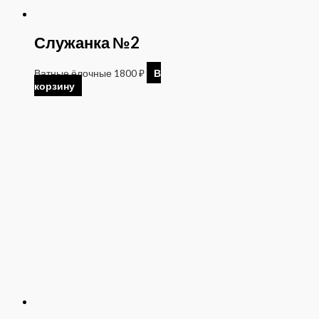
Служанка №2
Ватные ёлочные
1800
₽
В
корзину