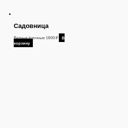
Садовница
Ватные ёлочные
1800
₽
В
корзину