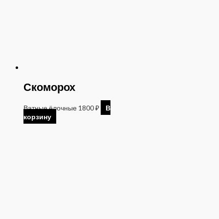
Скоморох
Ватные ёлочные
1800
₽
В
корзину