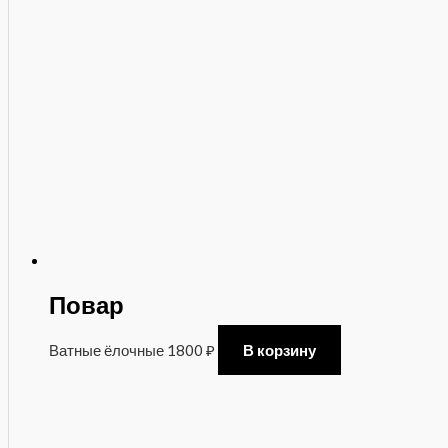
Повар
Ватные ёлочные
1800
₽
В корзину