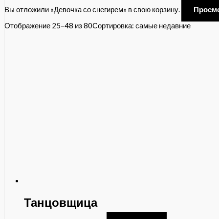
Вы отложили «Девочка со снегирем» в свою корзину.
Просм
Отображение 25–48 из 80
Сортировка: самые недавние
Танцовщица