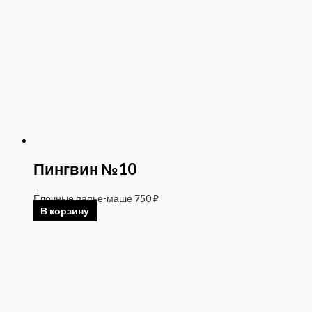
Пингвин №10
Ёлочные папье-маше
750
₽
В корзину