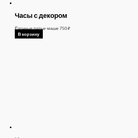
Часы с декором
Ёлочные папье-маше
750
₽
В корзину