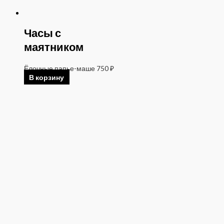
Часы с
маятником
Ёлочные папье-маше
750
₽
В корзину