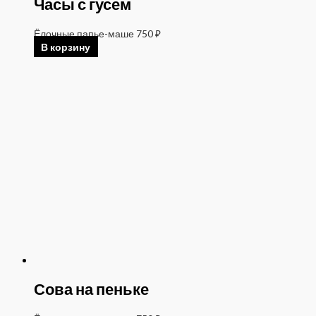
Часы с гусем
Ёлочные папье-маше
750
₽
В корзину
Сова на пеньке