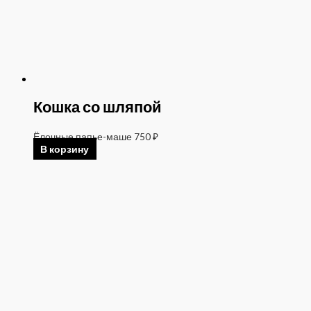
Кошка со шляпой
Ёлочные папье-маше
750
₽
В корзину