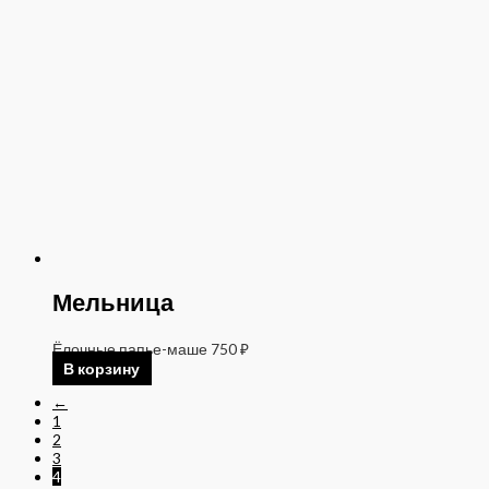
Мельница
Ёлочные папье-маше
750
₽
В корзину
←
1
2
3
4