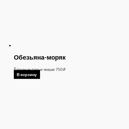
Обезьяна-моряк
Ёлочные папье-маше
750
₽
В корзину