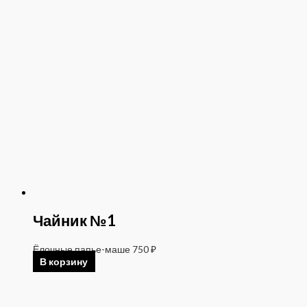
Чайник №1
Ёлочные папье-маше
750
₽
В корзину