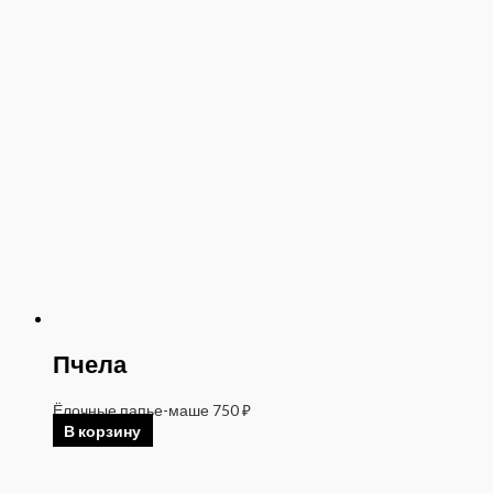
Пчела
Ёлочные папье-маше
750
₽
В корзину