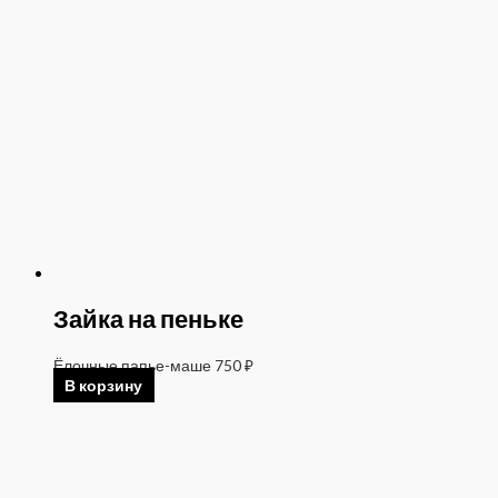
Зайка на пеньке
Ёлочные папье-маше
750
₽
В корзину