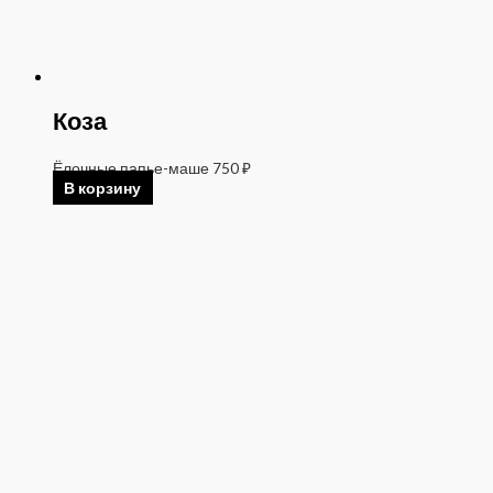
Коза
Ёлочные папье-маше
750
₽
В корзину