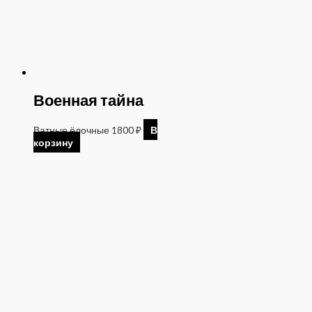
Военная тайна
Ватные ёлочные
1800
₽
В
корзину