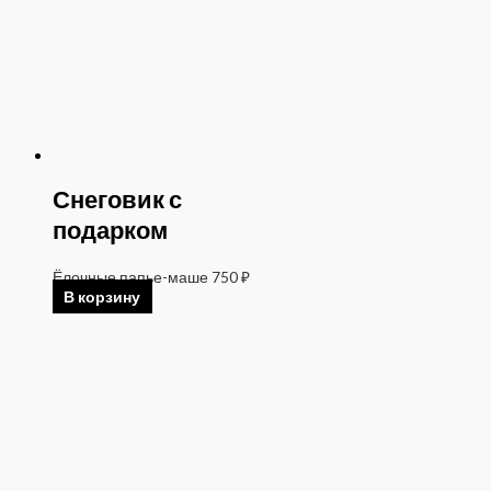
Снеговик с
подарком
Ёлочные папье-маше
750
₽
В корзину