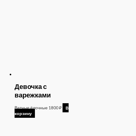
Девочка с
варежками
Ватные ёлочные
1800
₽
В
корзину