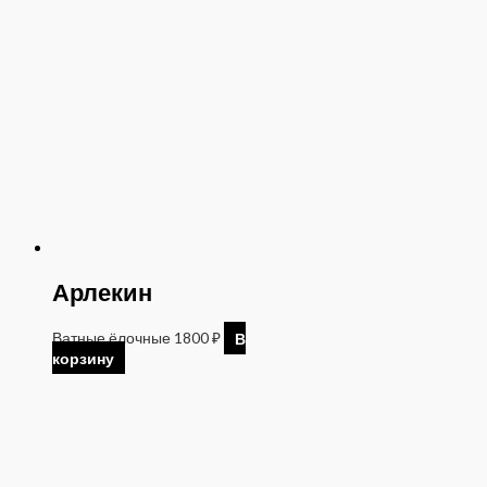
Арлекин
Ватные ёлочные
1800
₽
В
корзину