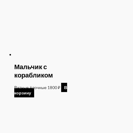
Мальчик с
корабликом
Ватные ёлочные
1800
₽
В
корзину