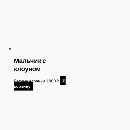
Мальчик с
клоуном
Ватные ёлочные
1800
₽
В
корзину