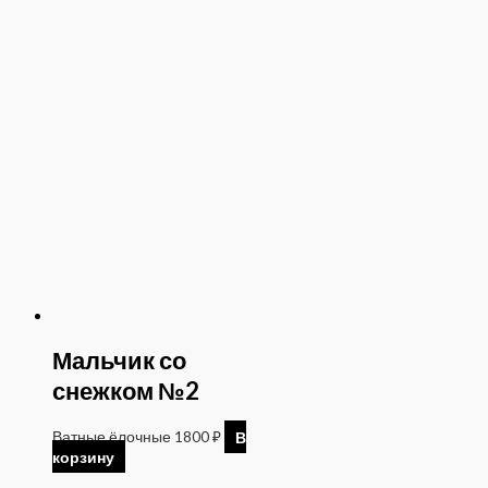
Мальчик со
снежком №2
Ватные ёлочные
1800
₽
В
корзину