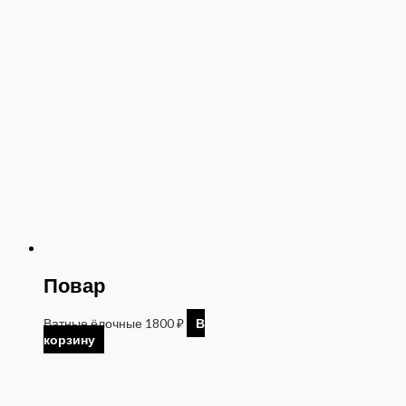
Повар
Ватные ёлочные
1800
₽
В
корзину