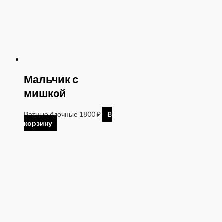
Мальчик с
мишкой
Ватные ёлочные
1800
₽
В
корзину