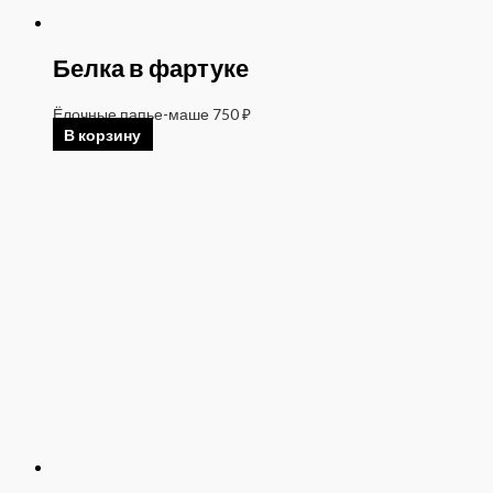
Белка в фартуке
Ёлочные папье-маше
750
₽
В корзину