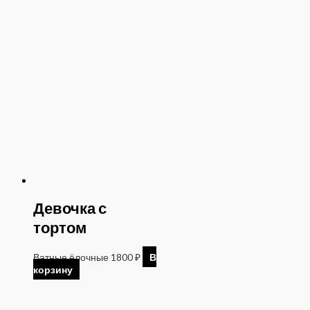
Девочка с
тортом
Ватные ёлочные
1800
₽
В
корзину