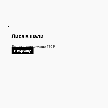
Лиса в шали
Ёлочные папье-маше
750
₽
В корзину