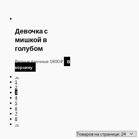
Девочка с
мишкой в
голубом
Ватные ёлочные
1800
₽
В
корзину
←
1
2
3
4
5
6
7
8
→