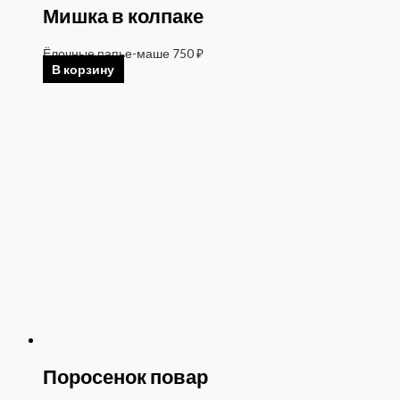
Мишка в колпаке
Ёлочные папье-маше
750
₽
В корзину
Поросенок повар