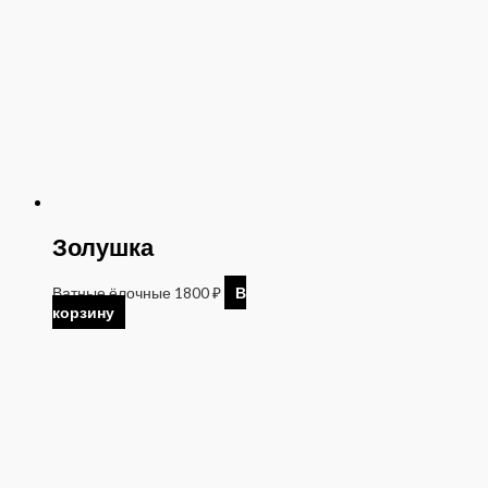
Золушка
Ватные ёлочные
1800
₽
В
корзину