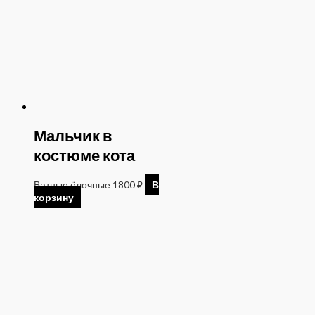
Мальчик в
костюме кота
Ватные ёлочные
1800
₽
В
корзину