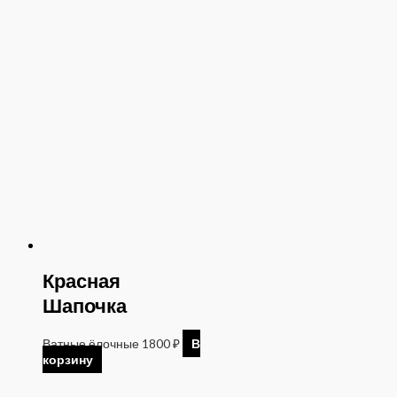
Красная
Шапочка
Ватные ёлочные
1800
₽
В
корзину