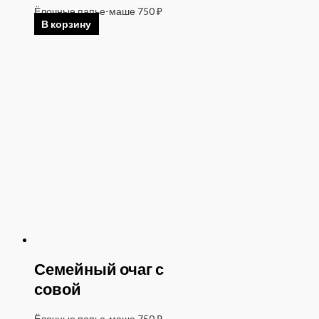
Ёлочные папье-маше
750
₽
В корзину
Семейный очаг с
совой
Ёлочные папье-маше
750
₽