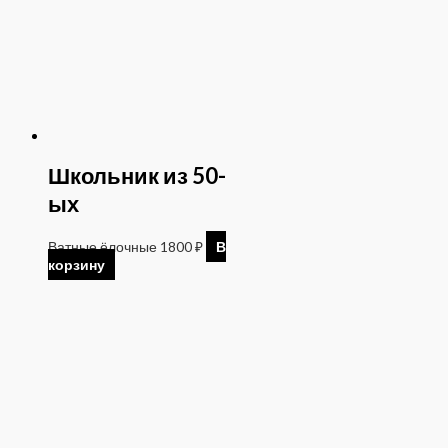
Школьник из 50-
ых
Ватные ёлочные
1800
₽
В
корзину