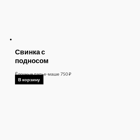
Свинка с
подносом
Ёлочные папье-маше
750
₽
В корзину