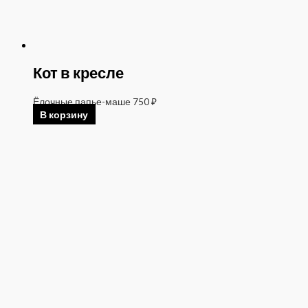
Кот в кресле
Ёлочные папье-маше
750
₽
В корзину