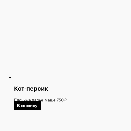
Кот-персик
Ёлочные папье-маше
750
₽
В корзину