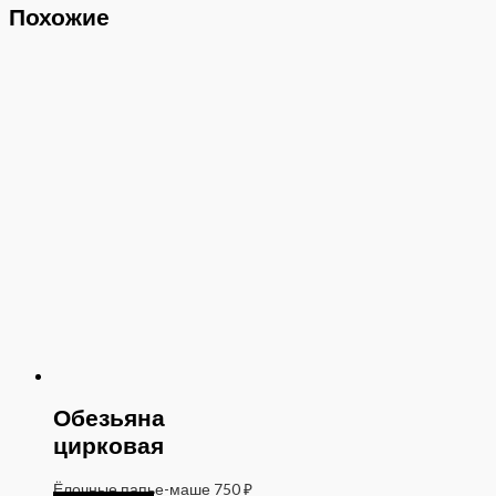
Похожие
Обезьяна
цирковая
Ёлочные папье-маше
750
₽