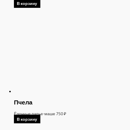
В корзину
Пчела
Ёлочные папье-маше
750
₽
В корзину