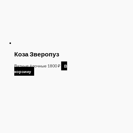
Коза Зверопуз
Ватные ёлочные
1800
₽
В
корзину