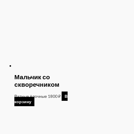
Мальчик со
скворечником
Ватные ёлочные
1800
₽
В
корзину