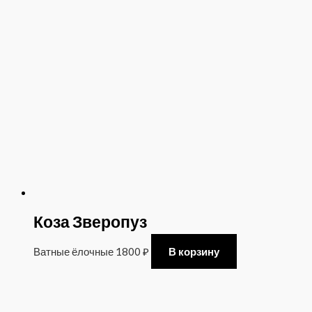
Коза Зверопуз
Ватные ёлочные
1800
₽
В корзину