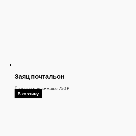
Заяц почтальон
Ёлочные папье-маше
750
₽
В корзину