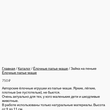
Главная
/
Каталог
/
Ёлочные папье-маше
/ Зайка на пеньке
Ёлочные папье-маше
750
₽
Авторские ёлочные игрушки из папье-маше. Яркие, лёгкие,
плотные (не пустотелые), не бьются.
Очень актуально для тех, у кого маленькие дети и шкодливые
животные.
В работе использованы только натуральные материалы. Высота
от 9 до 11 см.