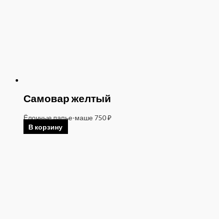
Самовар желтый
Ёлочные папье-маше
750
₽
В корзину