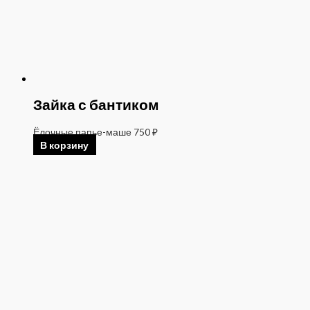
Зайка с бантиком
Ёлочные папье-маше
750
₽
В корзину