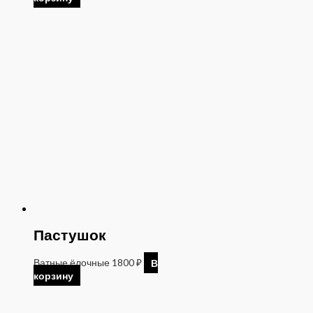
Пастушок
Ватные ёлочные
1800
₽
В
корзину