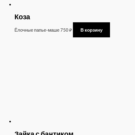
Коза
Ёлочные папье-маше
750
₽
В корзину
Зайка с бантиком