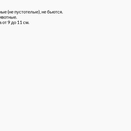
ые (не пустотелые), не бьются.
ивотные.
от 9 до 11 см.