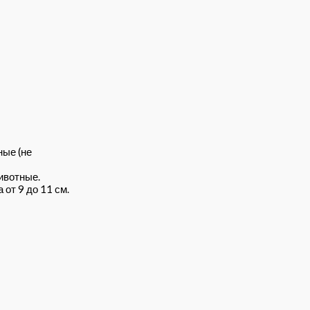
ные (не
ивотные.
от 9 до 11 см.