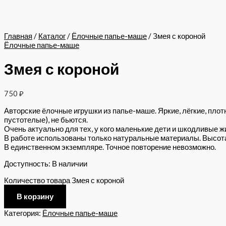
Главная
/
Каталог
/
Ёлочные папье-маше
/ Змея с короной
Ёлочные папье-маше
Змея с короной
750
₽
Авторские ёлочные игрушки из папье-маше. Яркие, лёгкие, плот
пустотелые), не бьются.
Очень актуально для тех, у кого маленькие дети и шкодливые ж
В работе использованы только натуральные материалы. Высота 
В единственном экземпляре. Точное повторение невозможно.
Доступность:
В наличии
Количество товара Змея с короной
В корзину
Категория:
Ёлочные папье-маше