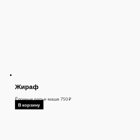
Жираф
Ёлочные папье-маше
750
₽
В корзину