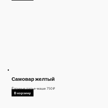
Самовар желтый
Ёлочные папье-маше
750
₽
В корзину