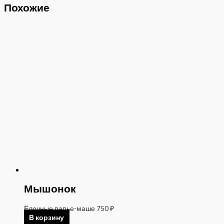
Похожие
Мышонок
Ёлочные папье-маше
750
₽
В корзину