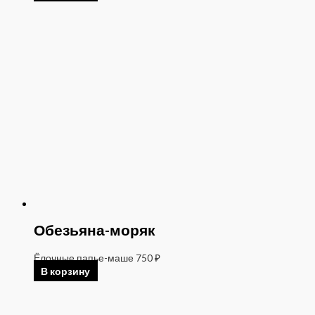
Обезьяна-моряк
Ёлочные папье-маше
750
₽
В корзину