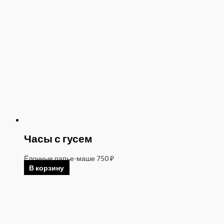
Часы с гусем
Ёлочные папье-маше
750
₽
В корзину