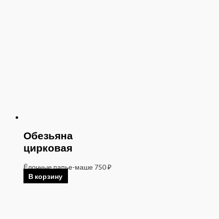
Обезьяна
цирковая
Ёлочные папье-маше
750
₽
В корзину