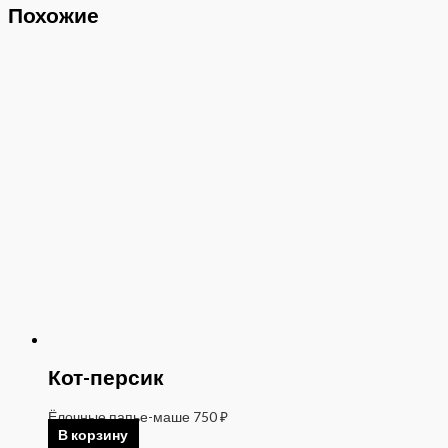
Похожие
Кот-персик
Ёлочные папье-маше
750
₽
В корзину