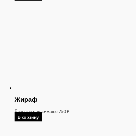
Жираф
Ёлочные папье-маше
750
₽
В корзину