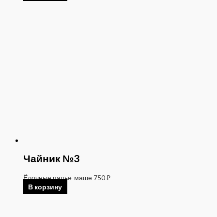
Чайник №3
Ёлочные папье-маше
750
₽
В корзину