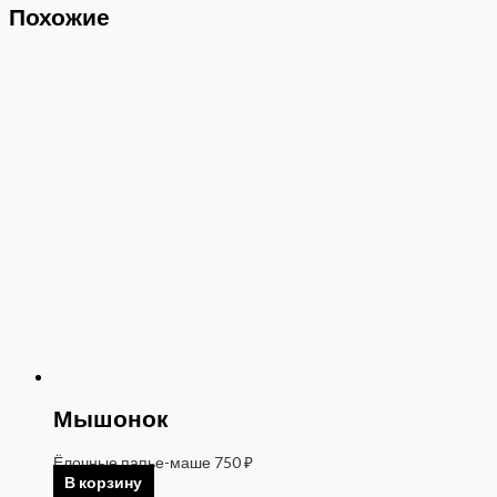
Похожие
Мышонок
Ёлочные папье-маше
750
₽
В корзину