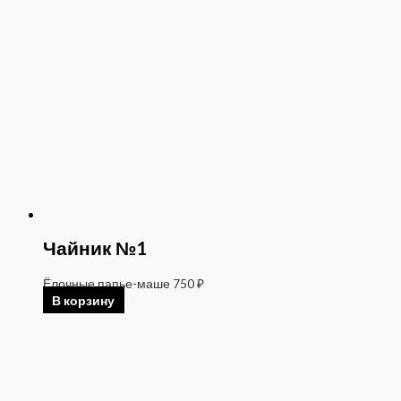
Чайник №1
Ёлочные папье-маше
750
₽
В корзину