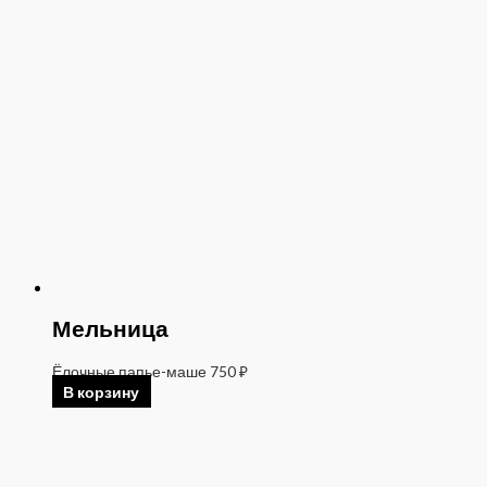
Мельница
Ёлочные папье-маше
750
₽
В корзину