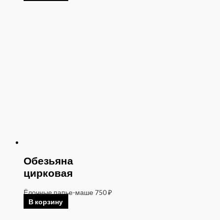
Обезьяна
цирковая
Ёлочные папье-маше
750
₽
В корзину