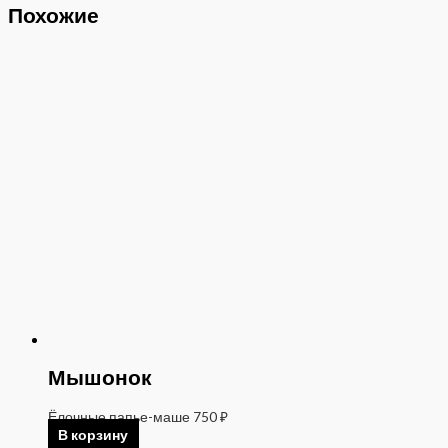
Похожие
Мышонок
Ёлочные папье-маше
750
₽
В корзину