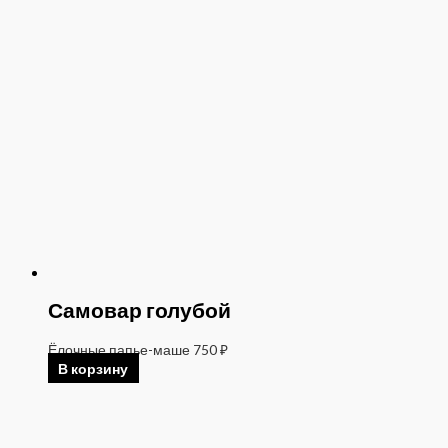
Самовар голубой
Ёлочные папье-маше
750
₽
В корзину