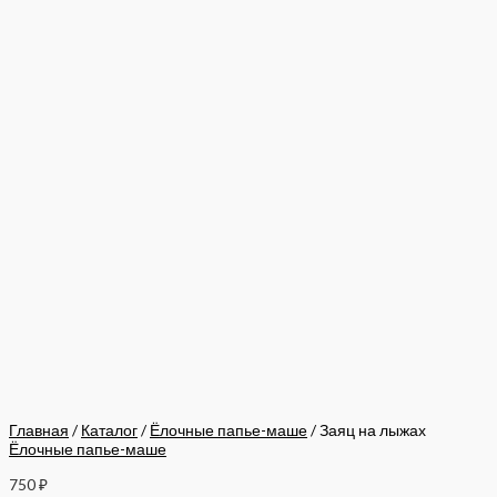
Главная
/
Каталог
/
Ёлочные папье-маше
/ Заяц на лыжах
Ёлочные папье-маше
750
₽