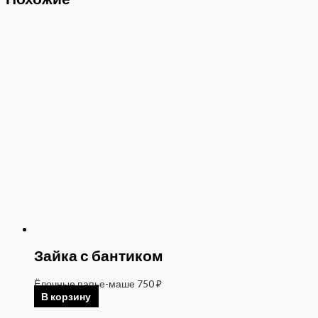
Зайка с бантиком
Ёлочные папье-маше
750
₽
В корзину