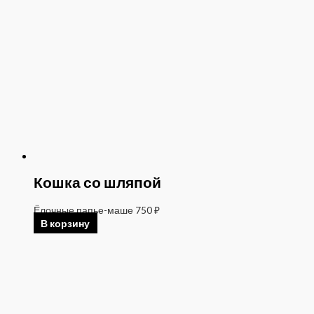
Кошка со шляпой
Ёлочные папье-маше
750
₽
В корзину