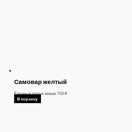
Самовар желтый
Ёлочные папье-маше
750
₽
В корзину