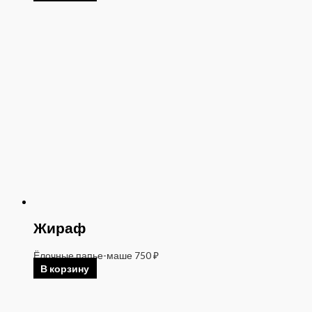
Жираф
Ёлочные папье-маше
750
₽
В корзину