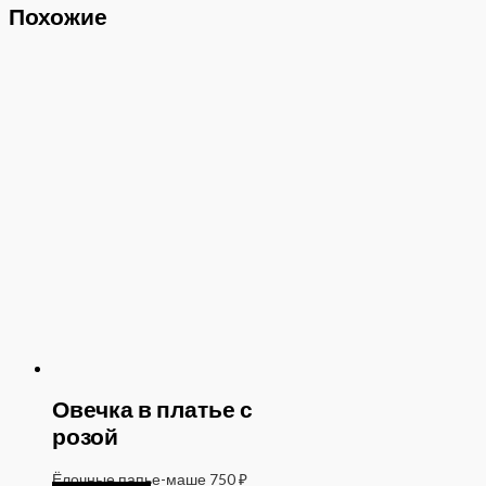
Похожие
Овечка в платье с
розой
Ёлочные папье-маше
750
₽