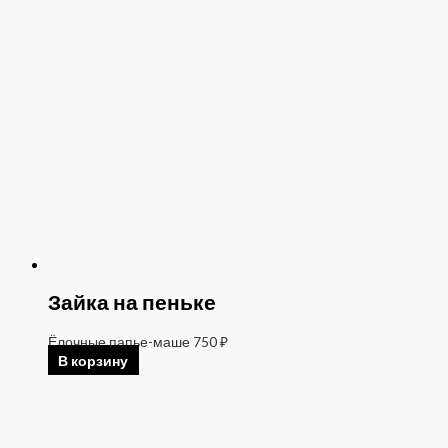
Зайка на пеньке
Ёлочные папье-маше
750
₽
В корзину