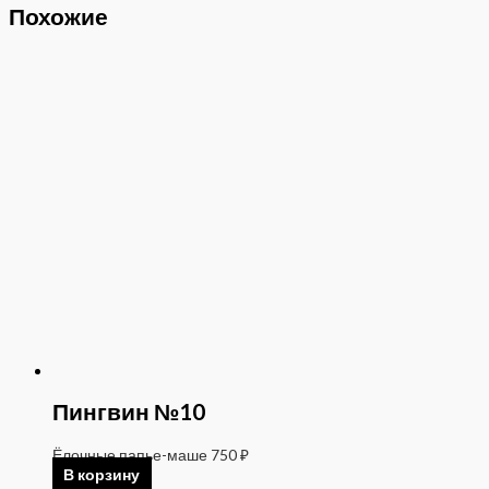
Похожие
Пингвин №10
Ёлочные папье-маше
750
₽
В корзину