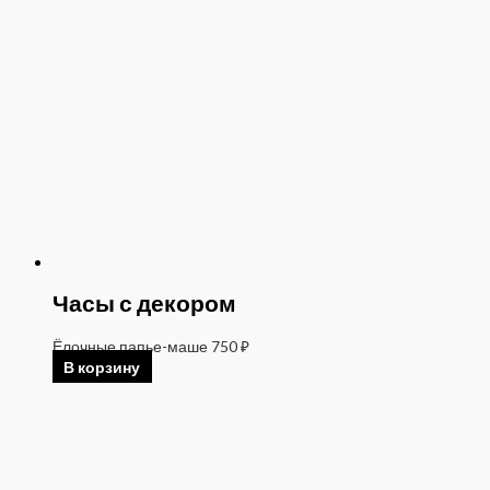
Часы с декором
Ёлочные папье-маше
750
₽
В корзину