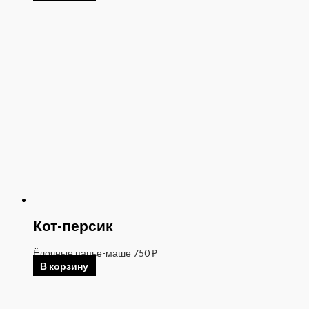
Кот-персик
Ёлочные папье-маше
750
₽
В корзину