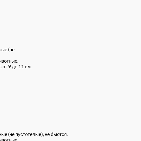
ные (не
ивотные.
от 9 до 11 см.
ые (не пустотелые), не бьются.
ивотные.