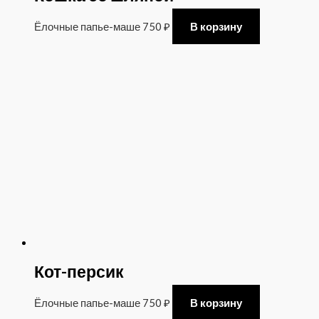
Ёлочные папье-маше
750
₽
В корзину
Кот-персик
Ёлочные папье-маше
750
₽
В корзину