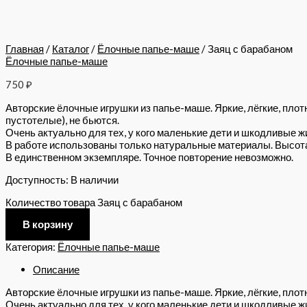
Главная
/
Каталог
/
Ёлочные папье-маше
/ Заяц с барабаном
Ёлочные папье-маше
750
₽
Авторские ёлочные игрушки из папье-маше. Яркие, лёгкие, плот
пустотелые), не бьются.
Очень актуально для тех, у кого маленькие дети и шкодливые ж
В работе использованы только натуральные материалы. Высота 
В единственном экземпляре. Точное повторение невозможно.
Доступность:
В наличии
Количество товара Заяц с барабаном
В корзину
Категория:
Ёлочные папье-маше
Описание
Авторские ёлочные игрушки из папье-маше. Яркие, лёгкие, плотн
Очень актуально для тех, у кого маленькие дети и шкодливые ж