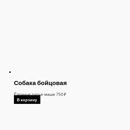
Собака бойцовая
Ёлочные папье-маше
750
₽
В корзину