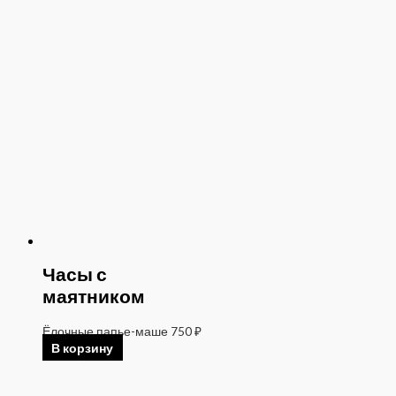
Часы с
маятником
Ёлочные папье-маше
750
₽
В корзину