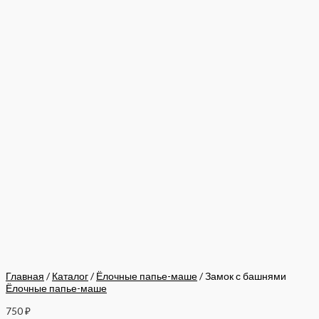
Главная
/
Каталог
/
Ёлочные папье-маше
/ Замок с башнями
Ёлочные папье-маше
750
₽