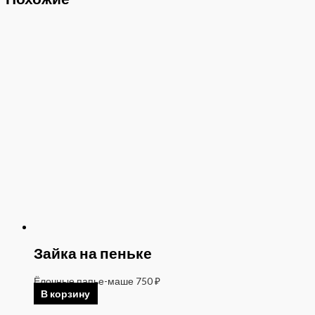
Зайка на пеньке
Ёлочные папье-маше
750
₽
В корзину