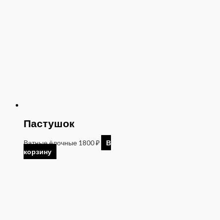
Пастушок
Ватные ёлочные
1800
₽
В
корзину