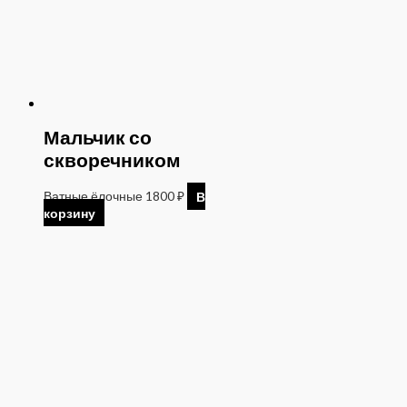
Мальчик со
скворечником
Ватные ёлочные
1800
₽
В
корзину