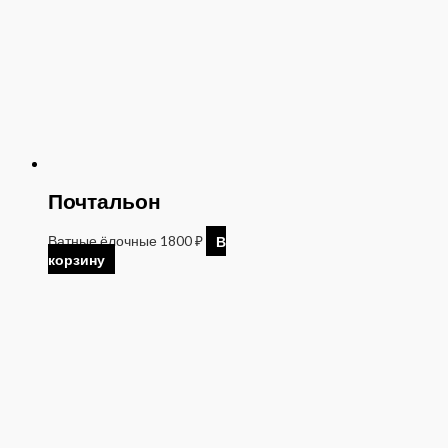
Почтальон
Ватные ёлочные
1800
₽
В
корзину