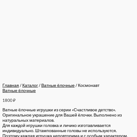
Главная
/
Каталог
/
Ватные ёлочные
/ Космонавт
Ватные ёлочные
1800
₽
Ватные ёлочные игрушки из серии «Счастливое детство».
Оригинальное украшение для Вашей ёлочки. Выполнено из
натуральных материалов.
Для каждой игрушки головка и личико изготавливается
индивидуально. Штампованные головы не используются.
Поэтому каждая игрушка неповторима и с особым характером.