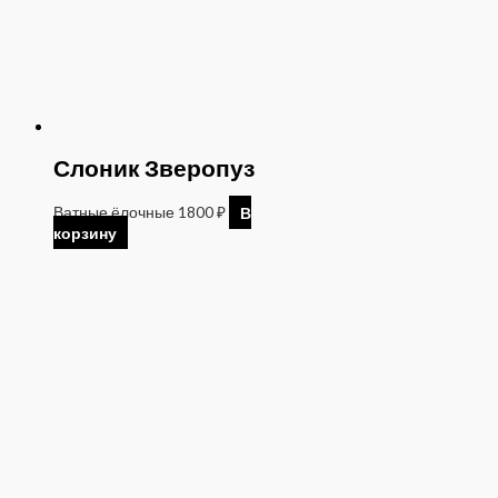
Слоник Зверопуз
Ватные ёлочные
1800
₽
В
корзину