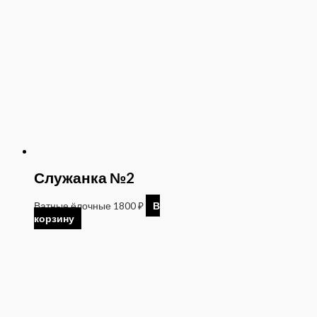
Служанка №2
Ватные ёлочные
1800
₽
В
корзину