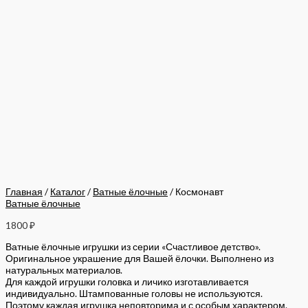
Главная
/
Каталог
/
Ватные ёлочные
/ Космонавт
Ватные ёлочные
1800
₽
Ватные ёлочные игрушки из серии «Счастливое детство».
Оригинальное украшение для Вашей ёлочки. Выполнено из
натуральных материалов.
Для каждой игрушки головка и личико изготавливается
индивидуально. Штампованные головы не используются.
Поэтому каждая игрушка неповторима и с особым характером.