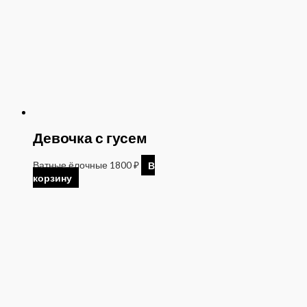
Девочка с гусем
Ватные ёлочные
1800
₽
В
корзину