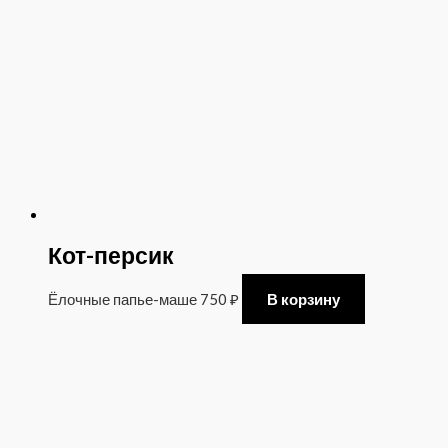
Кот-персик
Ёлочные папье-маше
750
₽
В корзину