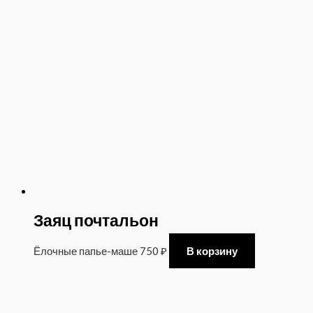
Заяц почтальон
Ёлочные папье-маше
750
₽
В корзину