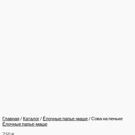
Главная
/
Каталог
/
Ёлочные папье-маше
/ Сова на пеньке
Ёлочные папье-маше
750
₽