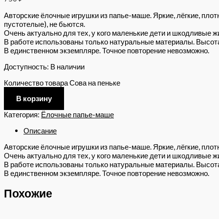
Авторские ёлочные игрушки из папье-маше. Яркие, лёгкие, плот
пустотелые), не бьются.
Очень актуально для тех, у кого маленькие дети и шкодливые ж
В работе использованы только натуральные материалы. Высота 
В единственном экземпляре. Точное повторение невозможно.
Доступность:
В наличии
Количество товара Сова на пеньке
В корзину
Категория:
Ёлочные папье-маше
Описание
Авторские ёлочные игрушки из папье-маше. Яркие, лёгкие, плотн
Очень актуально для тех, у кого маленькие дети и шкодливые ж
В работе использованы только натуральные материалы. Высота 
В единственном экземпляре. Точное повторение невозможно.
Похожие