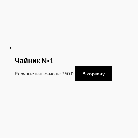
Чайник №1
Ёлочные папье-маше
750
₽
В корзину