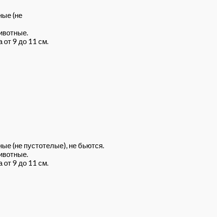
ные (не
ивотные.
от 9 до 11 см.
ые (не пустотелые), не бьются.
ивотные.
от 9 до 11 см.