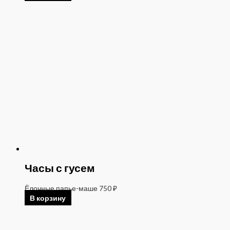
Часы с гусем
Ёлочные папье-маше
750
₽
В корзину