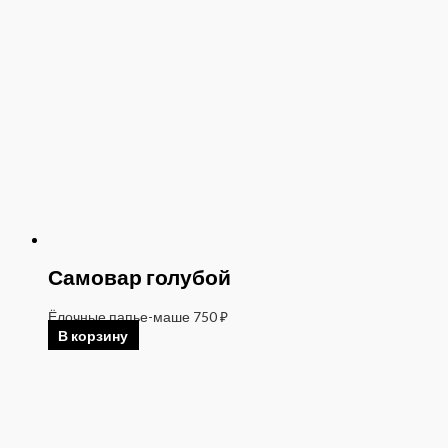
Самовар голубой
Ёлочные папье-маше
750
₽
В корзину