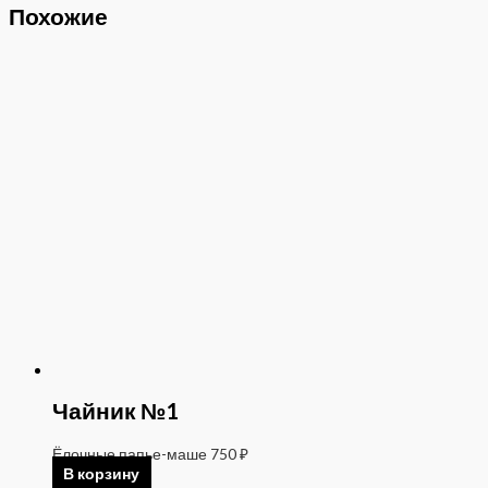
Похожие
Чайник №1
Ёлочные папье-маше
750
₽
В корзину