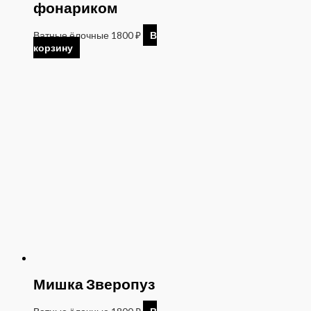
фонариком
Ватные ёлочные
1800
₽
В
корзину
Мишка Зверопуз