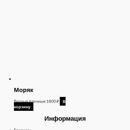
Моряк
Ватные ёлочные
1800
₽
В
корзину
Информация