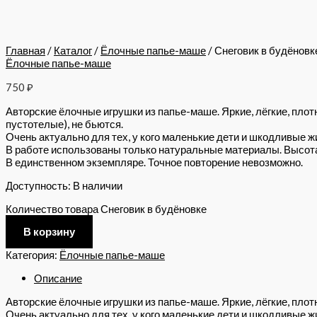
Главная
/
Каталог
/
Ёлочные папье-маше
/ Снеговик в будёновк
Ёлочные папье-маше
750
₽
Авторские ёлочные игрушки из папье-маше. Яркие, лёгкие, плот
пустотелые), не бьются.
Очень актуально для тех, у кого маленькие дети и шкодливые ж
В работе использованы только натуральные материалы. Высота 
В единственном экземпляре. Точное повторение невозможно.
Доступность:
В наличии
Количество товара Снеговик в будёновке
В корзину
Категория:
Ёлочные папье-маше
Описание
Авторские ёлочные игрушки из папье-маше. Яркие, лёгкие, плотн
Очень актуально для тех, у кого маленькие дети и шкодливые ж