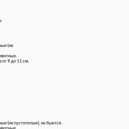
е
ные (не
ивотные.
от 9 до 11 см.
ые (не пустотелые), не бьются.
ивотные.