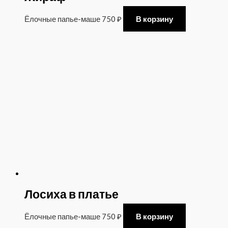
Ёлочные папье-маше
750
₽
В корзину
Лосиха в платье
Ёлочные папье-маше
750
₽
В корзину