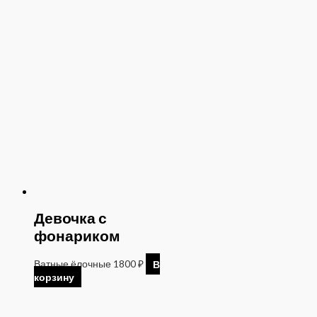
Девочка с
фонариком
Ватные ёлочные
1800
₽
В
корзину