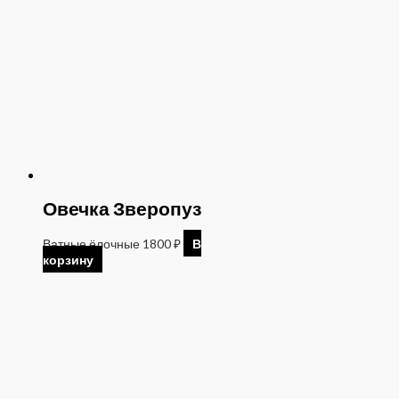
Овечка Зверопуз
Ватные ёлочные
1800
₽
В
корзину