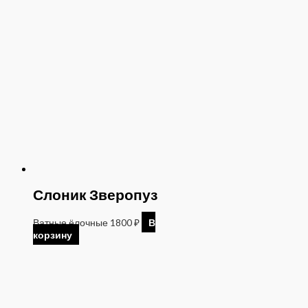
Слоник Зверопуз
Ватные ёлочные
1800
₽
В
корзину