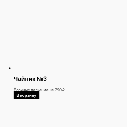
Чайник №3
Ёлочные папье-маше
750
₽
В корзину