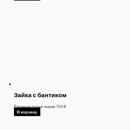
Зайка с бантиком
Ёлочные папье-маше
750
₽
В корзину