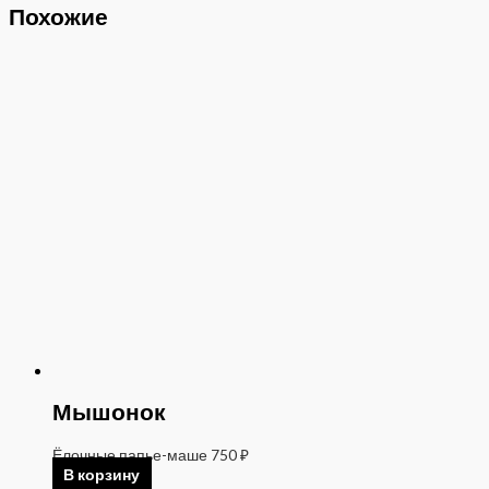
Похожие
Мышонок
Ёлочные папье-маше
750
₽
В корзину