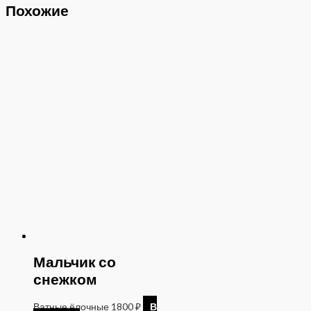
Похожие
Мальчик со
снежком
Ватные ёлочные
1800
₽
В