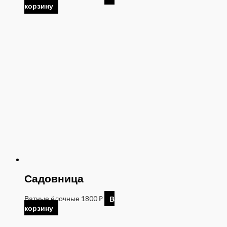
корзину
Садовница
Ватные ёлочные
1800
₽
В
корзину