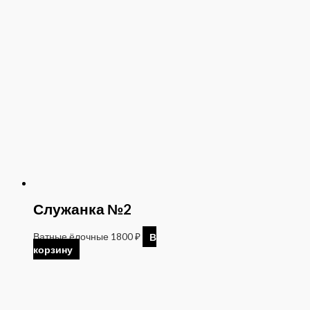
Служанка №2
Ватные ёлочные
1800
₽
В
корзину