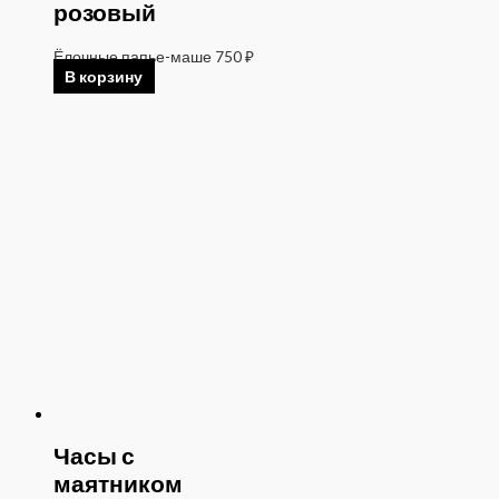
розовый
Ёлочные папье-маше
750
₽
В корзину
Часы с
маятником