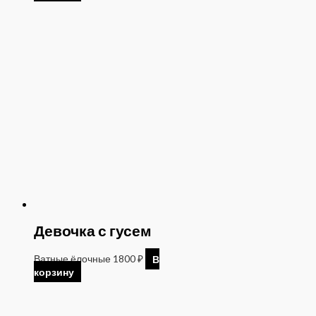
Девочка с гусем
Ватные ёлочные
1800
₽
В
корзину