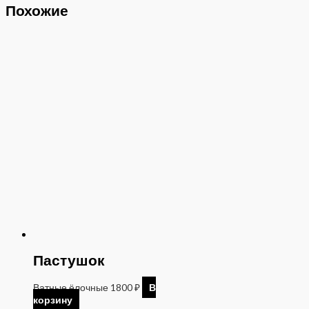
Похожие
Пастушок
Ватные ёлочные
1800
₽
В
корзину