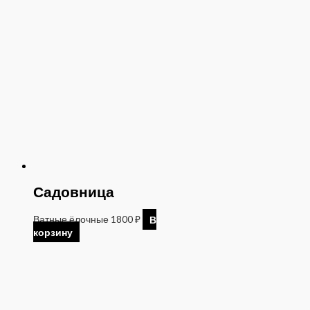
Садовница
Ватные ёлочные
1800
₽
В
корзину