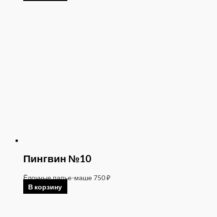
Пингвин №10
Ёлочные папье-маше
750
₽
В корзину