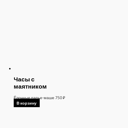
Часы с
маятником
Ёлочные папье-маше
750
₽
В корзину