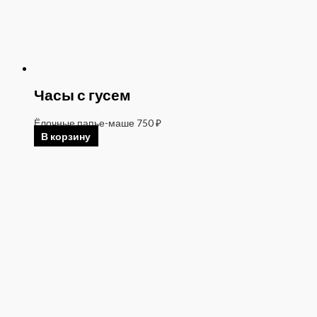
Часы с гусем
Ёлочные папье-маше
750
₽
В корзину