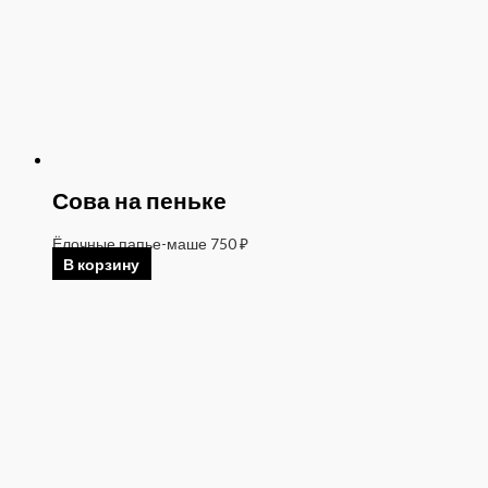
Сова на пеньке
Ёлочные папье-маше
750
₽
В корзину