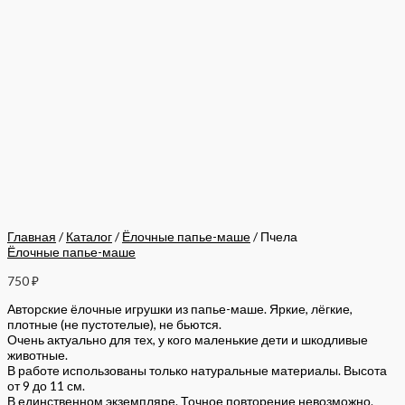
Главная
/
Каталог
/
Ёлочные папье-маше
/ Пчела
Ёлочные папье-маше
750
₽
Авторские ёлочные игрушки из папье-маше. Яркие, лёгкие,
плотные (не пустотелые), не бьются.
Очень актуально для тех, у кого маленькие дети и шкодливые
животные.
В работе использованы только натуральные материалы. Высота
от 9 до 11 см.
В единственном экземпляре. Точное повторение невозможно.