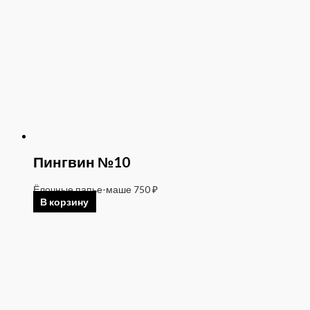
Пингвин №10
Ёлочные папье-маше
750
₽
В корзину