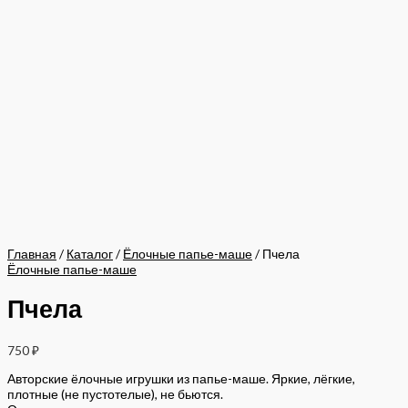
Главная
/
Каталог
/
Ёлочные папье-маше
/ Пчела
Ёлочные папье-маше
Пчела
750
₽
Авторские ёлочные игрушки из папье-маше. Яркие, лёгкие,
плотные (не пустотелые), не бьются.