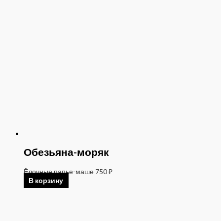
Обезьяна-моряк
Ёлочные папье-маше
750
₽
В корзину