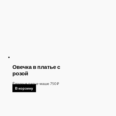
Овечка в платье с
розой
Ёлочные папье-маше
750
₽
В корзину