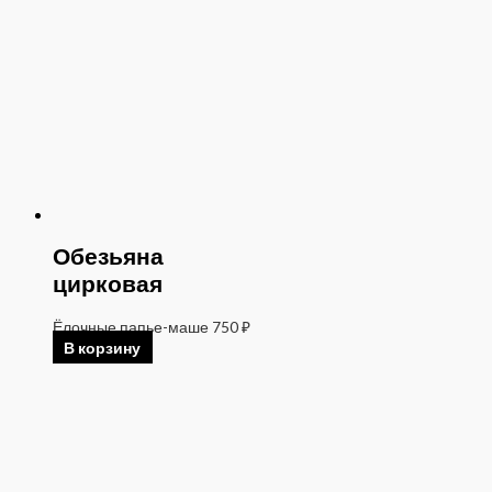
Обезьяна
цирковая
Ёлочные папье-маше
750
₽
В корзину