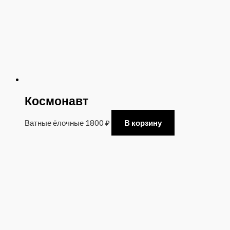
Космонавт
Ватные ёлочные
1800
₽
В корзину