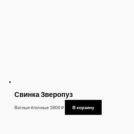
Свинка Зверопуз
Ватные ёлочные
1800
₽
В корзину