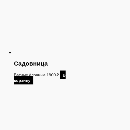
Садовница
Ватные ёлочные
1800
₽
В
корзину