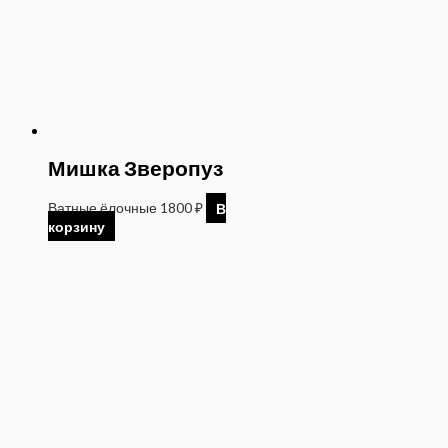
Мишка Зверопуз
Ватные ёлочные
1800
₽
В
корзину