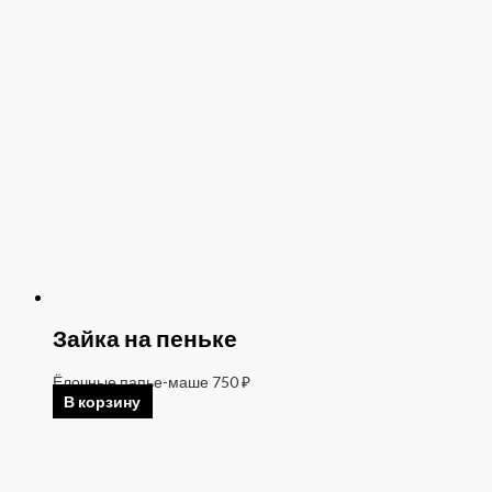
Зайка на пеньке
Ёлочные папье-маше
750
₽
В корзину