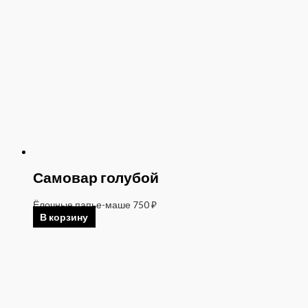
Самовар голубой
Ёлочные папье-маше
750
₽
В корзину