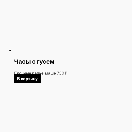
Часы с гусем
Ёлочные папье-маше
750
₽
В корзину