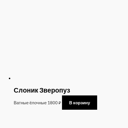
Слоник Зверопуз
Ватные ёлочные
1800
₽
В корзину