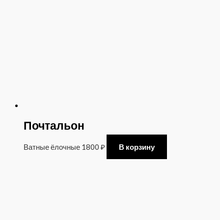
Почтальон
Ватные ёлочные
1800
₽
В корзину