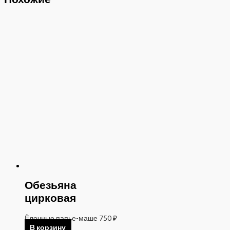
Обезьяна
цирковая
Ёлочные папье-маше
750
₽
В корзину