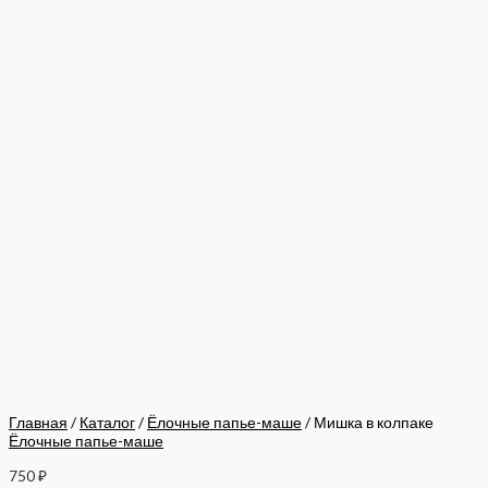
Главная
/
Каталог
/
Ёлочные папье-маше
/ Мишка в колпаке
Ёлочные папье-маше
750
₽