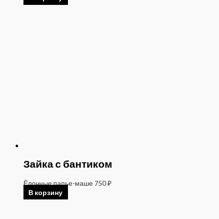
Зайка с бантиком
Ёлочные папье-маше
750
₽
В корзину