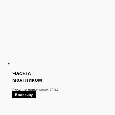
Часы с
маятником
Ёлочные папье-маше
750
₽
В корзину