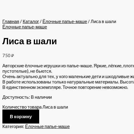
Главная
/
Каталог
/
Ёлочные папье-маше
/ Лиса в шали
Ёлочные папье-маше
Лиса в шали
750
₽
Авторские ёлочные игрушки из папье-маше. Яркие, лёгкие, плот
пустотелые), не бьются.
Очень актуально для тех, у кого маленькие дети и шкодливые ж
В работе использованы только натуральные материалы. Высота 
В единственном экземпляре. Точное повторение невозможно.
Доступность:
В наличии
Количество товара Лиса в шали
В корзину
Категория:
Ёлочные папье-маше