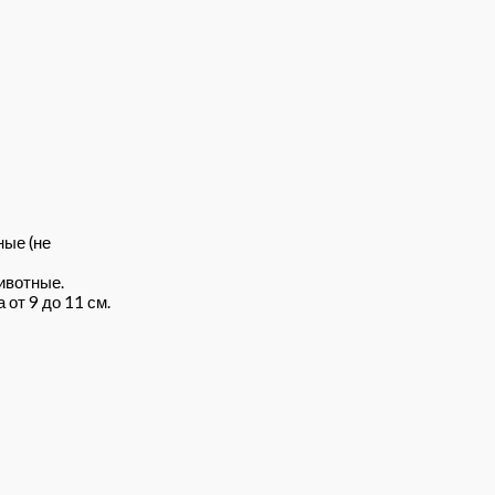
ные (не
ивотные.
от 9 до 11 см.