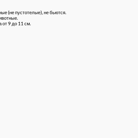
ые (не пустотелые), не бьются.
ивотные.
от 9 до 11 см.