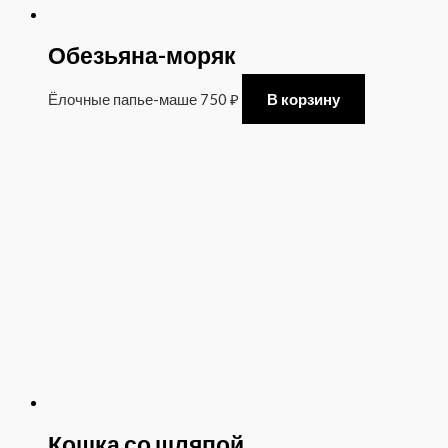
Обезьяна-моряк
Ёлочные папье-маше
750
₽
В корзину
Кошка со шляпой