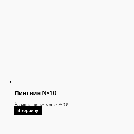
Пингвин №10
Ёлочные папье-маше
750
₽
В корзину