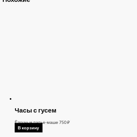
Часы с гусем
Ёлочные папье-маше
750
₽
В корзину