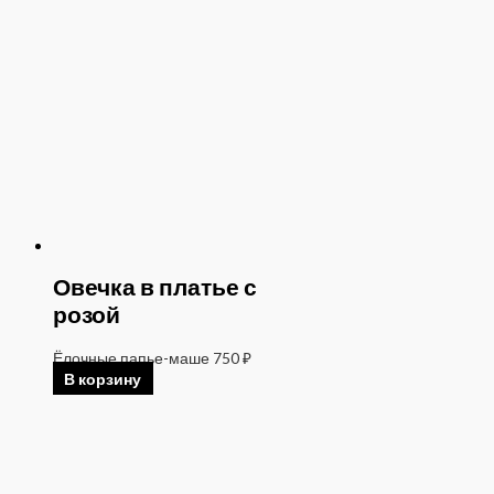
Овечка в платье с
розой
Ёлочные папье-маше
750
₽
В корзину