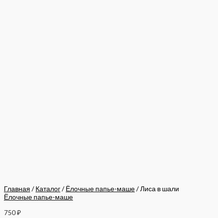
Главная
/
Каталог
/
Ёлочные папье-маше
/ Лиса в шали
Ёлочные папье-маше
750
₽