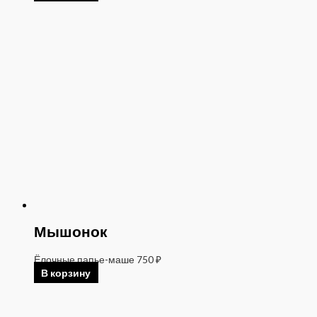
Мышонок
Ёлочные папье-маше
750
₽
В корзину