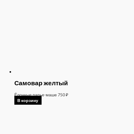
Самовар желтый
Ёлочные папье-маше
750
₽
В корзину