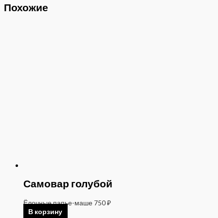
Похожие
Самовар голубой
Ёлочные папье-маше
750
₽
В корзину