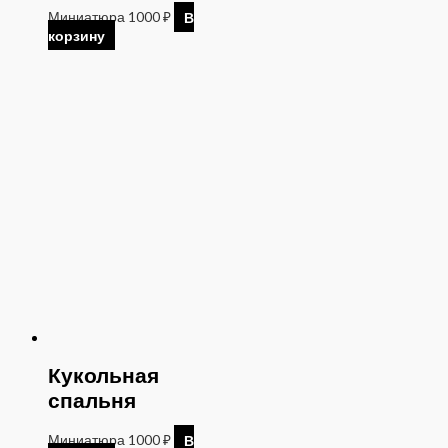
Миниатюра
1000
₽
В
корзину
Кукольная
спальня
Миниатюра
1000
₽
В